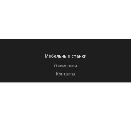
Мебельные станки
О компании
Контакты
Каталог
Мебельное оборудование
Столярное оборудование
Системы аспирации, удаление стружки
Покупателям