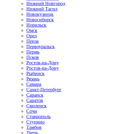
Нижний Новгород
Нижний Тагил
Новокузнецк
Новосибирск
Норильск
Омск
Орел
Пенза
Первоуральск
Пермь
Псков
Ростов-на-Дону
Ростов-на-Дону
Рыбинск
Рязань
Самара
Санкт-Петербург
Саранск
Саратов
Смоленск
Сочи
Ставрополь
Ступино
Тамбов
Тверь