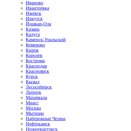
Иваново
Ивантеевка
Ижевск
Иркутск
Йошкар-Ола
Казань
Калуга
Каменск-Уральский
Кемерово
Киров
Королев
Кострома
Краснодар
Красноярск
Курск
Кызыл
Лесосибирск
Липецк
Махачкала
Миасс
Москва
Мытищи
Набережные Челны
Нефтекамск
Нижневартовск